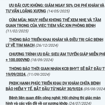
ƯU ĐÃI CỰC KHỦNG: GIẢM NGAY 50% CHI PHÍ KHÁM VÀ
TƯ VẤN LOÃNG XƯƠNG
(14/05/2025)
CÚM MÙA: NGUY HIỂM KHÔNG THỂ XEM NHẸ VÀ TẦM
QUAN TRỌNG CỦA VIỆC TIÊM VẮC XIN PHÒNG BỆNH
(11/02/2025)
THÔNG BÁO TRIỂN KHAI KHÁM VÀ ĐIỀU TRỊ CÁC BỆNH
LÝ VỀ TIM MẠCH
(26/12/2024)
CHƯƠNG TRÌNH ƯU ĐÃI: SIÊU ÂM TUYẾN GIÁP MIỄN PH
+ 100.000VND
(18/09/2024)
THÔNG BÁO THỜI GIAN NHẬN KCB BHYT SẼ BẮT ĐẦU 
19/09/2024.
(11/09/2024)
PKĐK HẠNH PHÚC TRIỂN KHAI DV KHÁM CHỮA BỆNH
BẢO HIỂM Y TẾ, BẮT ĐẦU TỪ NGÀY 30/9/024
(05/08/2024
Bệnh liên quan đến công nghệ: Hội chứng thị giác màn
hình và các vấn đề về cơ xương khớp
(24/07/2024)