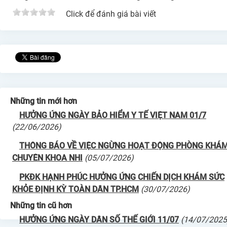
Click để đánh giá bài viết
Những tin mới hơn
HƯỞNG ỨNG NGÀY BẢO HIỂM Y TẾ VIỆT NAM 01/7
(22/06/2026)
THÔNG BÁO VỀ VIỆC NGỪNG HOẠT ĐỘNG PHÒNG KHÁ
CHUYÊN KHOA NHI
(05/07/2026)
PKĐK HẠNH PHÚC HƯỞNG ỨNG CHIẾN DỊCH KHÁM SỨC
KHỎE ĐỊNH KỲ TOÀN DÂN TP.HCM
(30/07/2026)
Những tin cũ hơn
HƯỞNG ỨNG NGÀY DÂN SỐ THẾ GIỚI 11/07
(14/07/2025