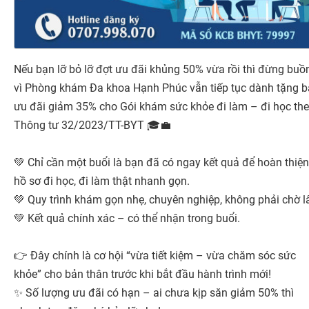
Nếu bạn lỡ bỏ lỡ đợt ưu đãi khủng 50% vừa rồi thì đừng buồ
vì Phòng khám Đa khoa Hạnh Phúc vẫn tiếp tục dành tặng 
ưu đãi giảm 35% cho Gói khám sức khỏe đi làm – đi học th
Thông tư 32/2023/TT-BYT 🎓💼
💚 Chỉ cần một buổi là bạn đã có ngay kết quả để hoàn thiện
hồ sơ đi học, đi làm thật nhanh gọn.
💚 Quy trình khám gọn nhẹ, chuyên nghiệp, không phải chờ l
💚 Kết quả chính xác – có thể nhận trong buổi.
👉 Đây chính là cơ hội “vừa tiết kiệm – vừa chăm sóc sức
khỏe” cho bản thân trước khi bắt đầu hành trình mới!
✨ Số lượng ưu đãi có hạn – ai chưa kịp săn giảm 50% thì