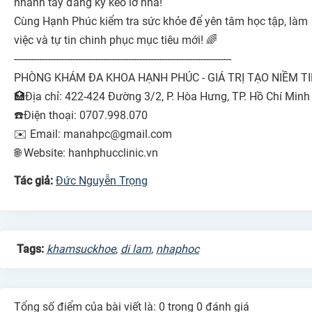
nhanh tay đăng ký kẻo lỡ nha!
Cùng Hạnh Phúc kiểm tra sức khỏe để yên tâm học tập, làm
việc và tự tin chinh phục mục tiêu mới! 🌈
------------------------------------------------------------------------------
PHÒNG KHÁM ĐA KHOA HẠNH PHÚC - GIÁ TRỊ TẠO NIỀM T
🏥Địa chỉ: 422-424 Đường 3/2, P. Hòa Hưng, TP. Hồ Chí Minh
☎️Điện thoại: 0707.998.070
✉️ Email: manahpc@gmail.com
🌐 Website: hanhphucclinic.vn
Tác giả:
Đức Nguyễn Trọng
Tags:
khamsuckhoe
,
di lam
,
nhaphoc
Tổng số điểm của bài viết là: 0 trong 0 đánh giá