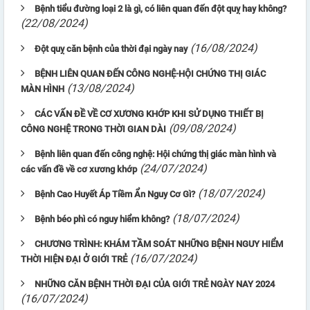
Bệnh tiểu đường loại 2 là gì, có liên quan đến đột quỵ hay không?
(22/08/2024)
(16/08/2024)
Đột quỵ căn bệnh của thời đại ngày nay
BỆNH LIÊN QUAN ĐẾN CÔNG NGHỆ-HỘI CHỨNG THỊ GIÁC
(13/08/2024)
MÀN HÌNH
CÁC VẤN ĐỀ VỀ CƠ XƯƠNG KHỚP KHI SỬ DỤNG THIẾT BỊ
(09/08/2024)
CÔNG NGHỆ TRONG THỜI GIAN DÀI
Bệnh liên quan đến công nghệ: Hội chứng thị giác màn hình và
(24/07/2024)
các vấn đề về cơ xương khớp
(18/07/2024)
Bệnh Cao Huyết Áp Tiềm Ẩn Nguy Cơ Gì?
(18/07/2024)
Bệnh béo phì có nguy hiểm không?
CHƯƠNG TRÌNH: KHÁM TẦM SOÁT NHỮNG BỆNH NGUY HIỂM
(16/07/2024)
THỜI HIỆN ĐẠI Ở GIỚI TRẺ
NHỮNG CĂN BỆNH THỜI ĐẠI CỦA GIỚI TRẺ NGÀY NAY 2024
(16/07/2024)