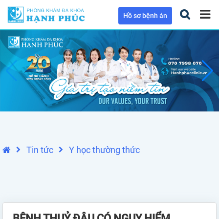
Hồ sơ bệnh án
Tin tức
Y học thường thức
BỆNH THUỶ ĐẬU CÓ NGUY HIỂM