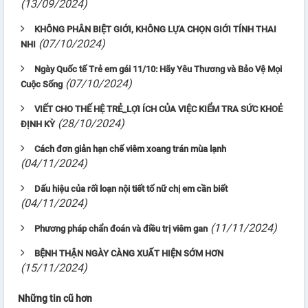
(13/09/2024)
KHÔNG PHÂN BIỆT GIỚI, KHÔNG LỰA CHỌN GIỚI TÍNH THAI
(07/10/2024)
NHI
Ngày Quốc tế Trẻ em gái 11/10: Hãy Yêu Thương và Bảo Vệ Mọi
(07/10/2024)
Cuộc Sống
VIẾT CHO THẾ HỆ TRẺ_LỢI ÍCH CỦA VIỆC KIỂM TRA SỨC KHOẺ
(28/10/2024)
ĐỊNH KỲ
Cách đơn giản hạn chế viêm xoang trán mùa lạnh
(04/11/2024)
Dấu hiệu của rối loạn nội tiết tố nữ chị em cần biết
(04/11/2024)
(11/11/2024)
Phương pháp chẩn đoán và điều trị viêm gan
BỆNH THẬN NGÀY CÀNG XUẤT HIỆN SỚM HƠN
(15/11/2024)
Những tin cũ hơn