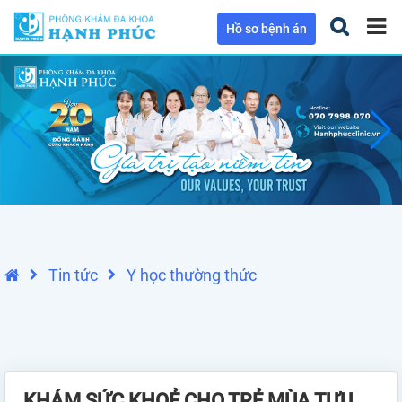
Hồ sơ bệnh án
Tin tức
Y học thường thức
KHÁM SỨC KHOẺ CHO TRẺ MÙA TỰU