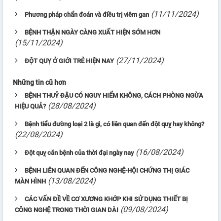
(11/11/2024)
Phương pháp chẩn đoán và điều trị viêm gan
BỆNH THẬN NGÀY CÀNG XUẤT HIỆN SỚM HƠN
(15/11/2024)
(27/11/2024)
ĐỘT QUỴ Ở GIỚI TRẺ HIỆN NAY
Những tin cũ hơn
BỆNH THUỶ ĐẬU CÓ NGUY HIỂM KHÔNG, CÁCH PHÒNG NGỪA
(28/08/2024)
HIỆU QUẢ?
Bệnh tiểu đường loại 2 là gì, có liên quan đến đột quỵ hay không?
(22/08/2024)
(16/08/2024)
Đột quỵ căn bệnh của thời đại ngày nay
BỆNH LIÊN QUAN ĐẾN CÔNG NGHỆ-HỘI CHỨNG THỊ GIÁC
(13/08/2024)
MÀN HÌNH
CÁC VẤN ĐỀ VỀ CƠ XƯƠNG KHỚP KHI SỬ DỤNG THIẾT BỊ
(09/08/2024)
CÔNG NGHỆ TRONG THỜI GIAN DÀI