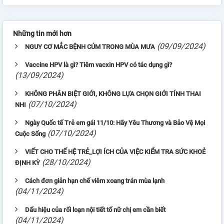
Những tin mới hơn
(09/09/2024)
NGUY CƠ MẮC BỆNH CÚM TRONG MÙA MƯA
Vaccine HPV là gì? Tiêm vacxin HPV có tác dụng gì?
(13/09/2024)
KHÔNG PHÂN BIỆT GIỚI, KHÔNG LỰA CHỌN GIỚI TÍNH THAI
(07/10/2024)
NHI
Ngày Quốc tế Trẻ em gái 11/10: Hãy Yêu Thương và Bảo Vệ Mọi
(07/10/2024)
Cuộc Sống
VIẾT CHO THẾ HỆ TRẺ_LỢI ÍCH CỦA VIỆC KIỂM TRA SỨC KHOẺ
(28/10/2024)
ĐỊNH KỲ
Cách đơn giản hạn chế viêm xoang trán mùa lạnh
(04/11/2024)
Dấu hiệu của rối loạn nội tiết tố nữ chị em cần biết
(04/11/2024)