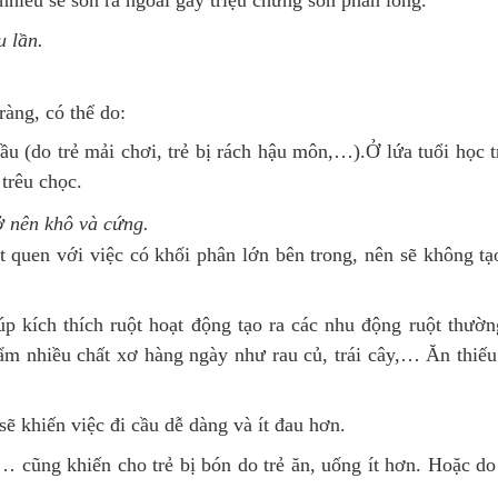
u lần.
àng, có thể do:
ầu (do trẻ mải chơi, trẻ bị rách hậu môn,…).Ở lứa tuổi học tr
 trêu chọc.
ở nên khô và cứng.
t quen với việc có khối phân lớn bên trong, nên sẽ không t
úp kích thích ruột hoạt động tạo ra các nhu động ruột thườ
ẩm nhiều chất xơ hàng ngày như rau củ, trái cây,… Ăn thiếu
 khiến việc đi cầu dễ dàng và ít đau hơn.
ũng khiến cho trẻ bị bón do trẻ ăn, uống ít hơn. Hoặc do