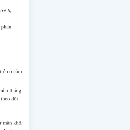
trẻ bị
t phân
 trẻ có cảm
hiều tháng
 theo dõi
hư mận khô,