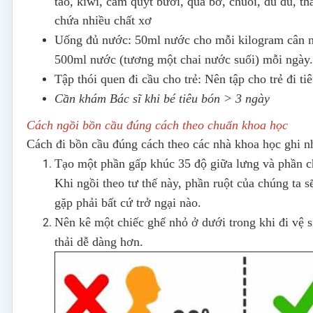
táo, kiwi, cam quýt bưởi, quả bơ, chuối, đu đủ, t
chứa nhiều chất xơ
Uống đủ nước: 50ml nước cho mỗi kilogram cân nặn
500ml nước (tương một chai nước suối) mỗi ngày.
Tập thói quen đi cầu cho trẻ: Nên tập cho trẻ đi ti
Cần khám Bác sĩ khi bé tiêu bón > 3 ngày
Cách ngồi bồn cầu đúng cách theo chuẩn khoa học
Cách đi bồn cầu đúng cách theo các nhà khoa học ghi nh
Tạo một phần gấp khúc 35 độ giữa lưng và phần ch
Khi ngồi theo tư thế này, phần ruột của chúng ta 
gặp phải bất cứ trở ngại nào.
Nên kê một chiếc ghế nhỏ ở dưới trong khi đi vệ s
thải dễ dàng hơn.