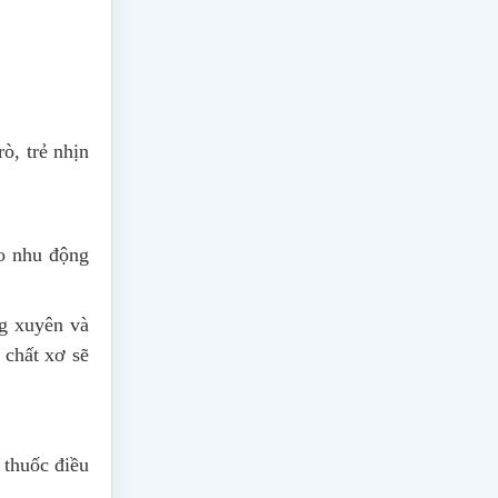
ò, trẻ nhịn
ạo nhu động
ng xuyên và
 chất xơ sẽ
 thuốc điều