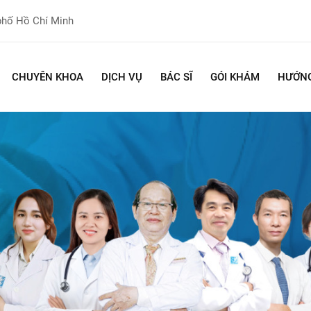
phố Hồ Chí Minh
CHUYÊN KHOA
DỊCH VỤ
BÁC SĨ
GÓI KHÁM
HƯỚNG