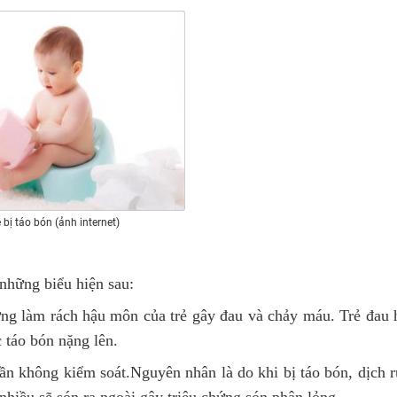
 bị táo bón (ảnh internet)
những biểu hiện sau:
ng làm rách hậu môn của trẻ gây đau và chảy máu. Trẻ đau
c táo bón nặng lên.
uần không kiểm soát.Nguyên nhân là do khi bị táo bón, dịch ru
hiều sẽ són ra ngoài gây triệu chứng són phân lỏng.