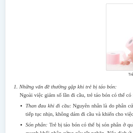
Trẻ
1. Những vấn đề thường gặp khi trẻ bị táo bón:
Ngoài việc giảm số lần đi cầu, trẻ táo bón có thể có 
Than đau khi đi cầu:
Nguyên nhân là do phân cứ
tiếp tục nhịn, không dám đi cầu và khiến cho việ
Són phân:
Trẻ bị táo bón có thể bị són phân ở q
quanh khối phân cứng gây tắt nghẽn. Nếu dịch ứ n