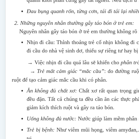
Đau bụng quanh rốn, từng cơn, tái đi tái lại nhiề
2. Những nguyên nhân thường gây táo bón ở trẻ em:
Nguyên nhân gây táo bón ở trẻ em thường không rõ r
Nhịn đi cầu: Thỉnh thoảng trẻ cố nhịn không đi c
đi cầu do nhà vệ sinh dơ, thiếu sự riêng tư hay bị
→ Việc nhịn đi cầu quá lâu sẽ khiến cho
phân tr
→
Trẻ mất cảm giác “mắc cầu”
: do đường ruộ
ruột để tạo cảm giác mắc cầu khi có phân.
Ăn không đủ chất xơ:
Chất xơ rất quan trọng gi
đều đặn. Tất cả chúng ta đều cần ăn các thực ph
giảm kích thích ruột và gây ra táo bón.
Uống không đủ nước:
Nước giúp làm mềm phân sẽ
Trẻ bị bệnh:
Như viêm mũi họng, viêm amyđan,… c
trị.