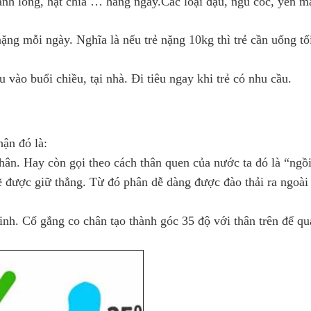
hanh long, hạt chia … hàng ngày.Các loại đậu, ngũ cốc, yến 
g mỗi ngày. Nghĩa là nếu trẻ nặng 10kg thì trẻ cần uống tối
êu vào buổi chiều, tại nhà. Đi tiêu ngay khi trẻ có nhu cầu.
ận đó là:
ân. Hay còn gọi theo cách thân quen của nước ta đó là “ngồ
sẽ được giữ thẳng. Từ đó phân dễ dàng được đào thải ra ngoà
inh. Cố gắng co chân tạo thành góc 35 độ với thân trên để qu