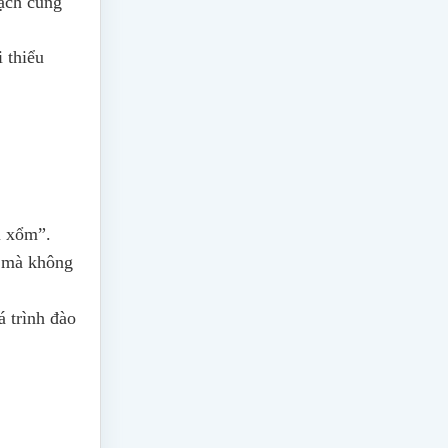
mạch cũng
 thiểu
i xổm”.
i mà không
á trình đào