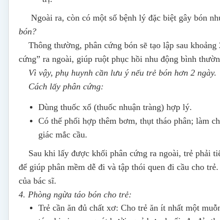
Ngoài ra, còn có một số bệnh lý đặc biệt gây bón như 
bón?
Thông thường, phân cứng bón sẽ tạo lập sau khoảng 2 –
cứng” ra ngoài, giúp ruột phục hồi nhu động bình thườ
Vì vậy, phụ huynh cần lưu ý nếu trẻ bón hơn 2 ngày.
Cách lấy phân cứng:
Dùng thuốc xổ (thuốc nhuận tràng) hợp lý.
Có thế phối hợp thêm bơm, thụt tháo phân; làm ch
giác mắc cầu.
Sau khi lấy được khối phân cứng ra ngoài, trẻ phải ti
để giúp phân mềm dễ đi và tập thói quen đi cầu cho trẻ.
của bác sĩ.
4.
Phòng ngừa táo bón cho trẻ:
Trẻ cần ăn đủ chất xơ: Cho trẻ ăn ít nhất một mu