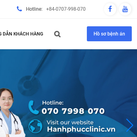
Hotline:
+84-0707-998-070
Hồ sơ bệnh án
 DẪN KHÁCH HÀNG