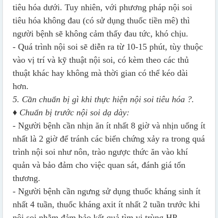
tiêu hóa dưới. Tuy nhiên, với phương pháp nội soi
tiêu hóa không đau (có sử dụng thuốc tiền mê) thì
người bệnh sẽ không cảm thấy đau tức, khó chịu.
- Quá trình nội soi sẽ diễn ra từ 10-15 phút, tùy thuộc
vào vị trí và kỹ thuật nội soi, có kèm theo các thủ
thuật khác hay không mà thời gian có thể kéo dài
hơn.
5. Cần chuẩn bị gì khi thực hiện nội soi tiêu hóa ?.
♦ Chuẩn bị trước nội soi dạ dày:
- Người bệnh cần nhịn ăn ít nhất 8 giờ và nhịn uống ít
nhất là 2 giờ để tránh các biến chứng xảy ra trong quá
trình nội soi như nôn, trào ngược thức ăn vào khí
quản và bảo đảm cho việc quan sát, đánh giá tổn
thương.
- Người bệnh cần ngưng sử dụng thuốc kháng sinh ít
nhất 4 tuần, thuốc kháng axit ít nhất 2 tuần trước khi
nội soi nhằm đảm bảo kết quả tìm vi trùng HP.