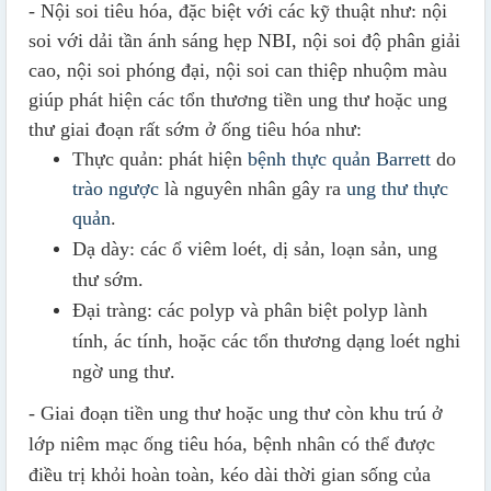
-
Nội soi tiêu hóa, đặc biệt với các kỹ thuật như: nội
soi với dải tần ánh sáng hẹp NBI, nội soi độ phân giải
cao, nội soi phóng đại, nội soi can thiệp nhuộm màu
giúp phát hiện các tổn thương tiền ung thư hoặc ung
thư giai đoạn rất sớm ở ống tiêu hóa như:
Thực quản: phát hiện
bệnh thực quản Barrett
do
trào ngược
là nguyên nhân gây ra
ung thư thực
quản
.
Dạ dày: các ổ viêm loét, dị sản, loạn sản, ung
thư sớm.
Đại tràng: các polyp và phân biệt polyp lành
tính, ác tính, hoặc các tổn thương dạng loét nghi
ngờ ung thư.
- Giai đoạn tiền ung thư hoặc ung thư còn khu trú ở
lớp niêm mạc ống tiêu hóa, bệnh nhân có thể được
điều trị khỏi hoàn toàn, kéo dài thời gian sống của