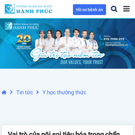
Hồ sơ bệnh án
Tin tức
Y học thường thức
Vai trò của nội soi tiêu hóa trong chẩn