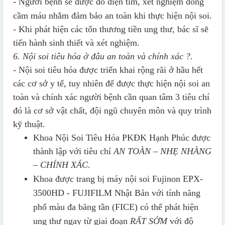
- Người bệnh sẽ được đo điện tim, xét nghiệm đông
cầm máu nhằm đảm bảo an toàn khi thực hiện nội soi.
- Khi phát hiện các tổn thương tiền ung thư, bác sĩ sẽ
tiến hành sinh thiết và xét nghiệm.
6. Nội soi tiêu hóa ở đâu an toàn và chính xác ?.
-
Nội soi tiêu hóa được triển khai rộng rãi ở hầu hết
các cơ sở y tế, tuy nhiên để được thực hiện nội soi an
toàn và chính xác người bệnh cần quan tâm 3 tiêu chí
đó là cơ sở vật chất, đội ngũ chuyên môn và quy trình
kỹ thuật.
Khoa Nội Soi Tiêu Hóa PKĐK Hạnh Phúc được
thành lập với tiêu chí
AN TOÀN – NHẸ NHÀNG
– CHÍNH XÁC.
Khoa được trang bị máy nội soi Fujinon EPX-
3500HD - FUJIFILM Nhật Bản với tính năng
phổ màu đa băng tần (FICE) có thể phát hiện
ung thư ngay từ giai đoạn
RẤT SỚM
với độ