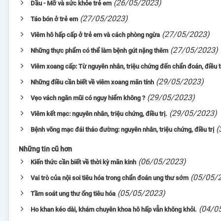
(26/05/2023)
Dầu - Mỡ và sức khỏe trẻ em
(27/05/2023)
Táo bón ở trẻ em
(27/05/2023)
Viêm hô hấp cấp ở trẻ em và cách phòng ngừa
(27/05/2023)
Những thực phẩm có thể làm bệnh gút nặng thêm
Viêm xoang cấp: Từ nguyên nhân, triệu chứng đến chẩn đoán, điều t
(29/05/2023)
Những điều cần biết về viêm xoang mãn tính
(29/05/2023)
Vẹo vách ngăn mũi có nguy hiểm không ?
(29/05/2023)
Viêm kết mạc: nguyên nhân, triệu chứng, điều trị.
(
Bệnh võng mạc đái tháo đường: nguyên nhân, triệu chứng, điều trị
Những tin cũ hơn
(06/05/2023)
Kiến thức cần biết về thời kỳ mãn kinh
(05/05/
Vai trò của nội soi tiêu hóa trong chẩn đoán ung thư sớm
(05/05/2023)
Tầm soát ung thư ống tiêu hóa
(04/0
Ho khan kéo dài, khám chuyên khoa hô hấp vẫn không khỏi.