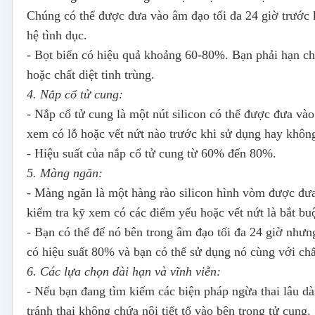
Chúng có thể được đưa vào âm đạo tối đa 24 giờ trước kh
hệ tình dục.
- Bọt biển có hiệu quả khoảng 60-80%. Bạn phải hạn chế
hoặc chất diệt tinh trùng.
4. Nắp cổ tử cung:
- Nắp cổ tử cung là một nút silicon có thể được đưa vào
xem có lỗ hoặc vết nứt nào trước khi sử dụng hay khôn
- Hiệu suất của nắp cổ tử cung từ 60% đến 80%.
5. Màng ngăn:
- Màng ngăn là một hàng rào silicon hình vòm được đưa
kiểm tra kỹ xem có các điểm yếu hoặc vết nứt là bắt bu
- Bạn có thể để nó bên trong âm đạo tối đa 24 giờ nhưn
có hiệu suất 80% và bạn có thể sử dụng nó cùng với chất
6. Các lựa chọn dài hạn và vĩnh viễn:
- Nếu bạn đang tìm kiếm các biện pháp ngừa thai lâu dà
tránh thai không chứa nội tiết tố vào bên trong tử cung.