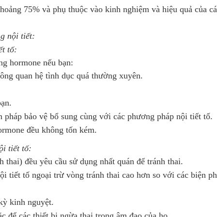
khoảng 75% và phụ thuộc vào kinh nghiệm và hiệu quả của cá
 nội tiết:
t tố:
ùng hormone nếu bạn:
hông quan hệ tình dục quá thường xuyên.
bạn.
pháp bảo vệ bổ sung cùng với các phương pháp nội tiết tố.
ormone đều không tốn kém.
 tiết tố:
 thai) đều yêu cầu sử dụng nhất quán để tránh thai.
ội tiết tố ngoại trừ vòng tránh thai cao hơn so với các biện 
kỳ kinh nguyệt.
c để các thiết bị ngừa thai trong âm đạo của họ.