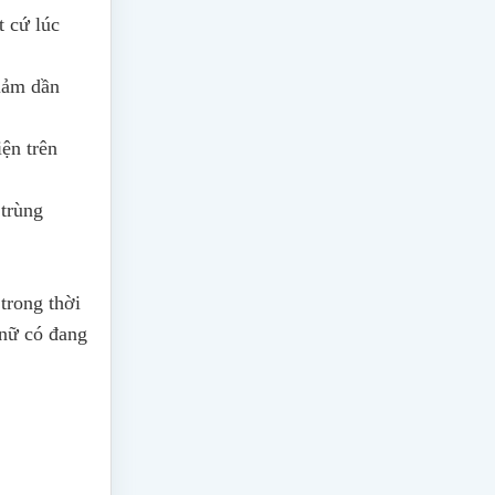
t cứ lúc
giảm dần
iện trên
 trùng
trong thời
 nữ có đang