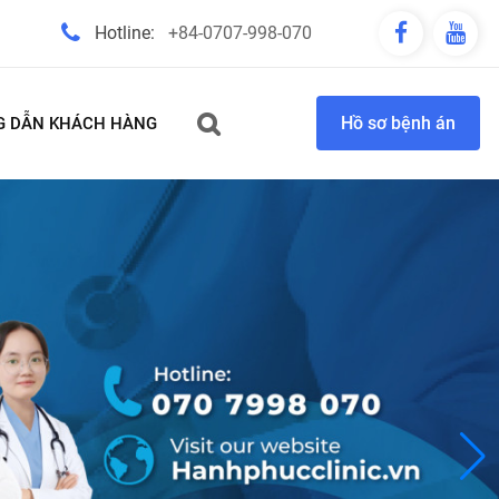
Hotline:
+84-0707-998-070
Hồ sơ bệnh án
 DẪN KHÁCH HÀNG