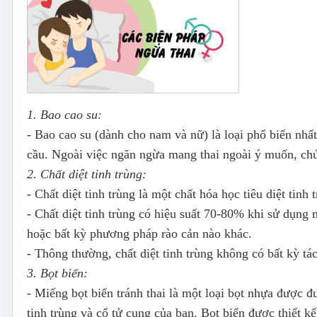
1. Bao cao su:
- Bao cao su (dành cho nam và nữ) là loại phổ biến nh
cầu. Ngoài việc ngăn ngừa mang thai ngoài ý muốn, chú
2. Chất diệt tinh trùng:
- Chất diệt tinh trùng là một chất hóa học tiêu diệt tinh
- Chất diệt tinh trùng có hiệu suất 70-80% khi sử dụn
hoặc bất kỳ phương pháp rào cản nào khác.
- Thông thường, chất diệt tinh trùng không có bất kỳ t
3. Bọt biển:
- Miếng bọt biển tránh thai là một loại bọt nhựa được 
tinh trùng và cổ tử cung của bạn. Bọt biển được thiết k