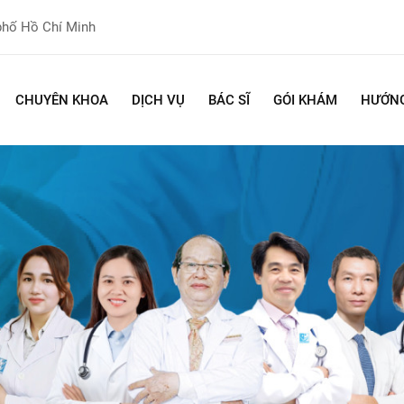
phố Hồ Chí Minh
CHUYÊN KHOA
DỊCH VỤ
BÁC SĨ
GÓI KHÁM
HƯỚNG