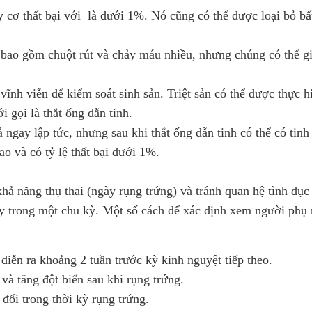
 cơ thất bại với là dưới 1%. Nó cũng có thể được loại bỏ bấ
p bao gồm chuột rút và chảy máu nhiều, nhưng chúng có thể 
 vĩnh viễn để kiểm soát sinh sản. Triệt sản có thể được thực h
i gọi là thắt ống dẫn tinh.
ngay lập tức, nhưng sau khi thắt ống dẫn tinh có thể có tinh
ao và có tỷ lệ thất bại dưới 1%.
hả năng thụ thai (ngày rụng trứng) và tránh quan hệ tình dục 
ày trong một chu kỳ. Một số cách để xác định xem người phụ
diễn ra khoảng 2 tuần trước kỳ kinh nguyệt tiếp theo.
và tăng đột biến sau khi rụng trứng.
đổi trong thời kỳ rụng trứng.