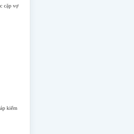
c cặp vợ
pháp kiểm