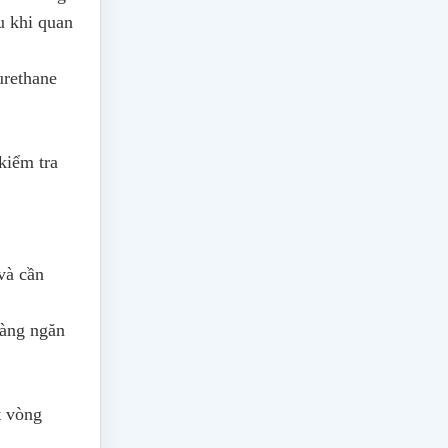
u khi quan
urethane
kiểm tra
và cần
Màng ngăn
t vòng