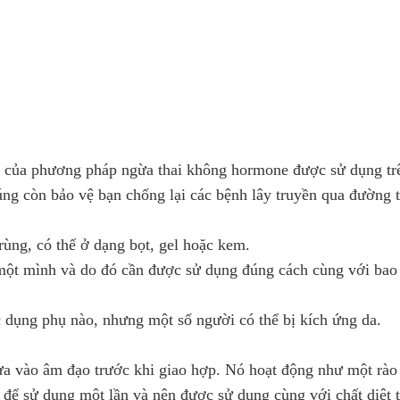
ất của phương pháp ngừa thai không hormone được sử dụng tr
ng còn bảo vệ bạn chống lại các bệnh lây truyền qua đường t
 trùng, có thể ở dạng bọt, gel hoặc kem.
g một mình và do đó cần được sử dụng đúng cách cùng với bao
ác dụng phụ nào, nhưng một số người có thể bị kích ứng da.
đưa vào âm đạo trước khi giao hợp. Nó hoạt động như một rào
ế để sử dụng một lần và nên được sử dụng cùng với chất diệt t